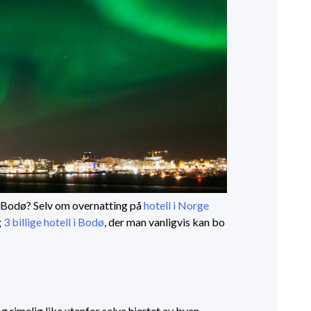
 i Bodø? Selv om overnatting på
hotell i Norge
g
3 billige hotell i Bodø
, der man vanligvis kan bo
 rimelig like utenfor selve hjertet av byen.