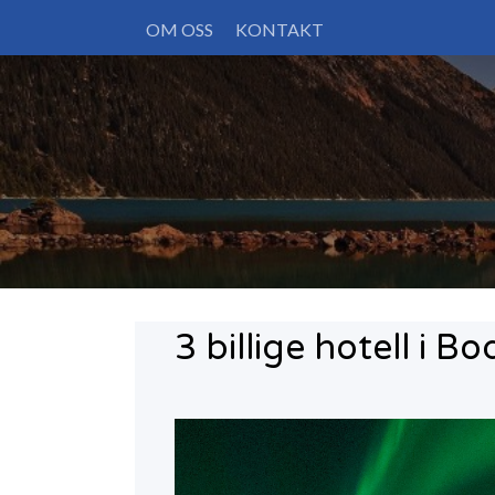
Skip
OM OSS
KONTAKT
to
content
3 billige hotell i B