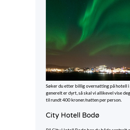
Søker du etter billig overnatting på hotell
generelt er dyrt, så skal vi allikevel vise de
til rundt 400 kroner/natten per person.
City Hotell Bodø
På City Hotell Bodø bor du både sentralt og